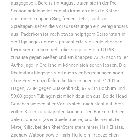
ausgegeben. Bereits im August trafen sie in der Pre-
Season aufeinander, damals konnten sich die Kölner
über einen knappen Sieg freuen. Jetzt, nach vier
Spieltagen, sehen die Voraussetzungen ein wenig anders
aus: Paderborn ist nach etwas holprigem Saisonstart in
der Liga angekommen, präsentierte sich zuletzt gegen
favorisierte Teams sehr überzeugend – ein 100:93
zuhause gegen Gießen und ein knappes 73:76 nach toller
Aufholjagd in Crailsheim können sich sehen lassen. Die
Rheinstars hingegen sind nach vier Begegnungen noch
ohne Sieg – dazu fielen die Niederlagen mit 74:101 in
Hagen, 72:84 gegen Quakenbrück, 67:92 in Bochum und
59:80 gegen Tübingen ziemlich deutlich aus. Beide Head
Coaches werden aller Voraussicht nach nicht auf ihren
vollen Kader zurückgreifen können: Den Baskets fehlen
Jalen Johnson (zwei Spiele Sperre) und der verletzte
Matej Silic, bei den RheinStars steht hinter Hall Elisias,
Zachary Watson sowie Haris Hujic ein Fragezeichen.