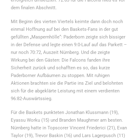
erfolgreich umsetzten. 72:63 für die Falcons hieß es vor
dem finalen Abschnitt.
Mit Beginn des vierten Viertels keimte dann doch noch
einmal Hoffnung auf bei den Baskets-Fans in der gut
gefüllten „Maspernhölle“: Paderborn zeigte sich bissiger
in der Defense und legte einen 9:0-Lauf auf das Parkett –
nur noch 70:72, Auszeit Nürnberg. Und die zeigte
Wirkung bei den Gästen: Die Falcons fanden ihre
Sicherheit zurück und schafften es so, das kurze
Paderborner Aufbäumen zu stoppen. Mit ruhigen
Aktionen brachten sie die Partie ins Ziel und belohnten
sich für die abgeklärte Leistung mit einem verdienten
96:82-Auswärtssieg.
Für die Baskets punkteten Jonathan Klussmann (19),
Eyassu Worku (15) und Branden Maughmer am besten.
Nürnberg hatte in Topscorer Vincent Friederici (21), Evan
Taylor (19), Trevor Baskin (16) und Lars Lagerpusch (11)