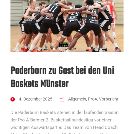
Paderborn zu Gast bei den Uni
Baskets Münster
4. Dezember 2025
Allgemein
,
ProA
,
Vorbericht
Die Paderborn Baskets stehen in der laufenden Saison
der Pro A Barmer 2. Basketballbundesliga vor einer
wichtigen Auswärtspartie: Das Team von Head Coach