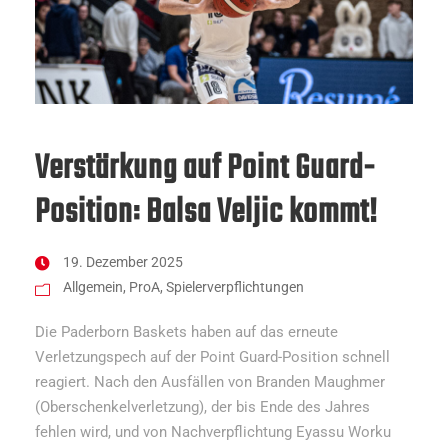
Verstärkung auf Point Guard-
Position: Balsa Veljic kommt!
19. Dezember 2025
Allgemein
,
ProA
,
Spielerverpflichtungen
Die Paderborn Baskets haben auf das erneute
Verletzungspech auf der Point Guard-Position schnell
reagiert. Nach den Ausfällen von Branden Maughmer
(Oberschenkelverletzung), der bis Ende des Jahres
fehlen wird, und von Nachverpflichtung Eyassu Worku