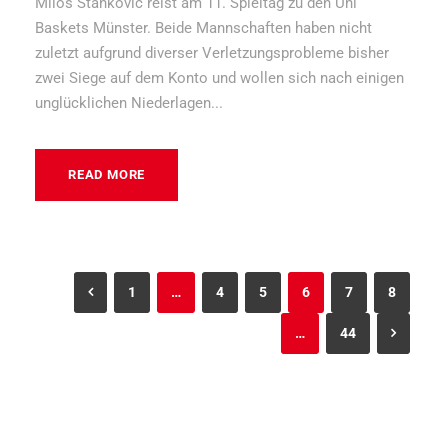
Milos Stankovic reist am 11. Spieltag zu den Uni
Baskets Münster. Beide Mannschaften haben nicht
zuletzt aufgrund diverser Verletzungsprobleme bisher
zwei Siege auf dem Konto und wollen sich nach einigen
unglücklichen Niederlagen...
READ MORE
1
…
4
5
6
7
8
…
44