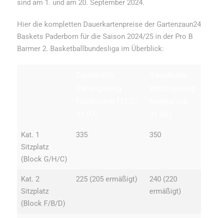
sind am 1. und am 20. September 2024.
Hier die kompletten Dauerkartenpreise der Gartenzaun24
Baskets Paderborn für die Saison 2024/25 in der Pro B
Barmer 2. Basketballbundesliga im Überblick:
Dauerkarte
Dauerkarte
Verlängerung
Verlängerung
Frühbucher (11.07-
Normal (ab
31.07)
01.08)
Kat. 1
335
350
Sitzplatz
(Block G/H/C)
Kat. 2
225 (205 ermäßigt)
240 (220
Sitzplatz
ermäßigt)
(Block F/B/D)