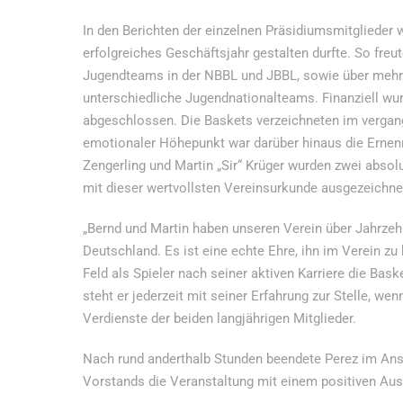
In den Berichten der einzelnen Präsidiumsmitglieder w
erfolgreiches Geschäftsjahr gestalten durfte. So freu
Jugendteams in der NBBL und JBBL, sowie über mehr
unterschiedliche Jugendnationalteams. Finanziell wu
abgeschlossen. Die Baskets verzeichneten im vergang
emotionaler Höhepunkt war darüber hinaus die Ernenn
Zengerling und Martin „Sir“ Krüger wurden zwei abso
mit dieser wertvollsten Vereinsurkunde ausgezeichne
„Bernd und Martin haben unseren Verein über Jahrzehnt
Deutschland. Es ist eine echte Ehre, ihn im Verein z
Feld als Spieler nach seiner aktiven Karriere die Bask
steht er jederzeit mit seiner Erfahrung zur Stelle, we
Verdienste der beiden langjährigen Mitglieder.
Nach rund anderthalb Stunden beendete Perez im An
Vorstands die Veranstaltung mit einem positiven Aus