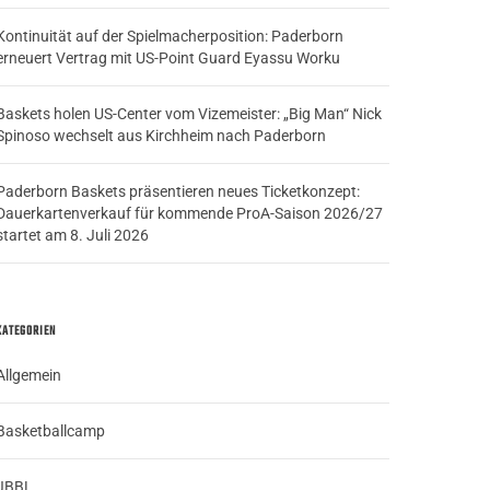
Kontinuität auf der Spielmacherposition: Paderborn
erneuert Vertrag mit US-Point Guard Eyassu Worku
Baskets holen US-Center vom Vizemeister: „Big Man“ Nick
Spinoso wechselt aus Kirchheim nach Paderborn
Paderborn Baskets präsentieren neues Ticketkonzept:
Dauerkartenverkauf für kommende ProA-Saison 2026/27
startet am 8. Juli 2026
KATEGORIEN
Allgemein
Basketballcamp
JBBL