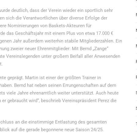
urde deutlich, dass der Verein wieder ein sportlich sehr
ten sich die Verantwortlichen über diverse Erfolge der
ere Nominierungen von Baskets-Akteuren für
rde das Geschäftsjahr mit einem Plus von etwa 17.000 €
enen Jahr außerdem weiterhin stabile Mitgliederzahlen. Ein
ung zweier neuer Ehrenmitglieder: Mit Bernd „Zange“
lute Vereinslegenden unter großem Beifall aller Anwesenden
t.
e geprägt. Martin ist einer der größten Trainer in
u haben. Bernd hat neben seinen Errungenschaften auf dem
ets viele Jahre ehrenamtlich weiter unterstützt. Auch heute
nn er gebraucht wird“, beschrieb Vereinspräsident Perez die
schluss an die einstimmige Entlastung des gesamten
blick auf die gerade begonnene neue Saison 24/25.