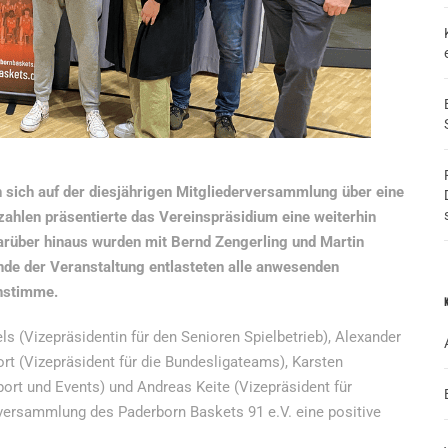
n sich auf der diesjährigen Mitgliederversammlung über eine
zzahlen präsentierte das Vereinspräsidium eine weiterhin
 Darüber hinaus wurden mit Bernd Zengerling und Martin
nde der Veranstaltung entlasteten alle anwesenden
nstimme.
ls (Vizepräsidentin für den Senioren Spielbetrieb), Alexander
ort (Vizepräsident für die Bundesligateams), Karsten
port und Events) und Andreas Keite (Vizepräsident für
rversammlung des Paderborn Baskets 91 e.V. eine positive