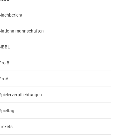
Nachbericht
Nationalmannschaften
NBBL
Pro B
ProA
Spielerverpflichtungen
Spieltag
Tickets