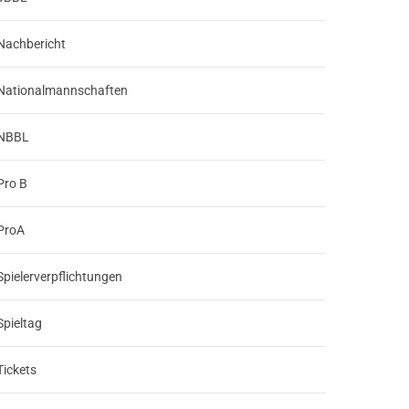
Nachbericht
Nationalmannschaften
NBBL
Pro B
ProA
Spielerverpflichtungen
Spieltag
Tickets