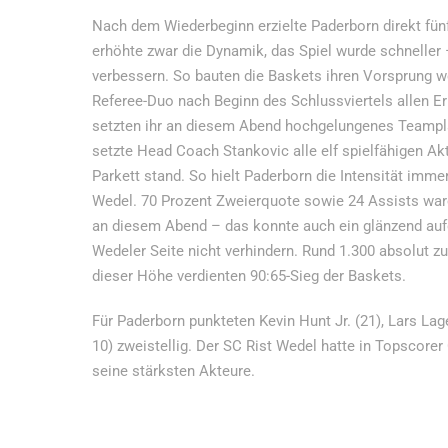
Nach dem Wiederbeginn erzielte Paderborn direkt fünf 
erhöhte zwar die Dynamik, das Spiel wurde schneller 
verbessern. So bauten die Baskets ihren Vorsprung weit
Referee-Duo nach Beginn des Schlussviertels allen Er
setzten ihr an diesem Abend hochgelungenes Teampla
setzte Head Coach Stankovic alle elf spielfähigen Ak
Parkett stand. So hielt Paderborn die Intensität imme
Wedel. 70 Prozent Zweierquote sowie 24 Assists waren
an diesem Abend – das konnte auch ein glänzend auf
Wedeler Seite nicht verhindern. Rund 1.300 absolut zu
dieser Höhe verdienten 90:65-Sieg der Baskets.
Für Paderborn punkteten Kevin Hunt Jr. (21), Lars La
10) zweistellig. Der SC Rist Wedel hatte in Topscore
seine stärksten Akteure.