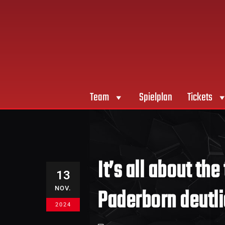
Team
Spielplan
Tickets
It’s all about th
13
Paderborn deutl
NOV.
2024