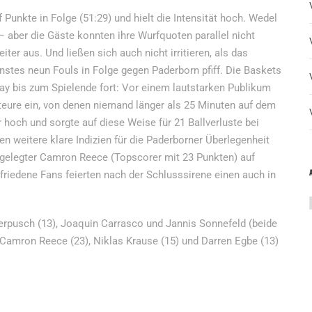
Punkte in Folge (51:29) und hielt die Intensität hoch. Wedel
– aber die Gäste konnten ihre Wurfquoten parallel nicht
er aus. Und ließen sich auch nicht irritieren, als das
nstes neun Fouls in Folge gegen Paderborn pfiff. Die Baskets
y bis zum Spielende fort: Vor einem lautstarken Publikum
teure ein, von denen niemand länger als 25 Minuten auf dem
r hoch und sorgte auf diese Weise für 21 Ballverluste bei
 weitere klare Indizien für die Paderborner Überlegenheit
gelegter Camron Reece (Topscorer mit 23 Punkten) auf
friedene Fans feierten nach der Schlusssirene einen auch in
gerpusch (13), Joaquin Carrasco und Jannis Sonnefeld (beide
r Camron Reece (23), Niklas Krause (15) und Darren Egbe (13)