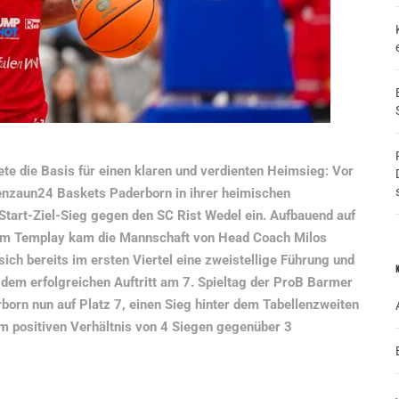
dete die Basis für einen klaren und verdienten Heimsieg: Vor
tenzaun24 Baskets Paderborn in ihrer heimischen
Start-Ziel-Sieg gegen den SC Rist Wedel ein. Aufbauend auf
kem Templay kam die Mannschaft von Head Coach Milos
 sich bereits im ersten Viertel eine zweistellige Führung und
 dem erfolgreichen Auftritt am 7. Spieltag der ProB Barmer
born nun auf Platz 7, einen Sieg hinter dem Tabellenzweiten
em positiven Verhältnis von 4 Siegen gegenüber 3