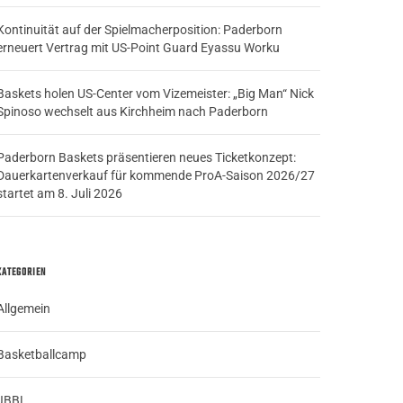
Kontinuität auf der Spielmacherposition: Paderborn
erneuert Vertrag mit US-Point Guard Eyassu Worku
Baskets holen US-Center vom Vizemeister: „Big Man“ Nick
Spinoso wechselt aus Kirchheim nach Paderborn
Paderborn Baskets präsentieren neues Ticketkonzept:
Dauerkartenverkauf für kommende ProA-Saison 2026/27
startet am 8. Juli 2026
KATEGORIEN
Allgemein
Basketballcamp
JBBL