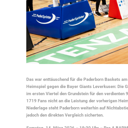
Das war enttäuschend für die Paderborn Baskets am 
Heimspiel gegen die Bayer Giants Leverkusen: Die Gä
im ersten Viertel den Grundstein für den verdienten
1719 Fans nicht an die Leistung der vorherigen Hei
Niederlage steht Paderborn weiterhin auf Nichtabsti
jedoch den direkten Vergleich sicherten.