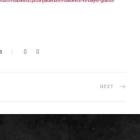
erborn-baskets/proa-paderborn-baskets-vs-bayer-giants-
S
NEXT