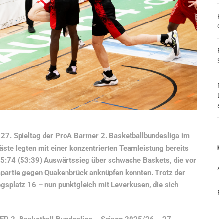
27. Spieltag der ProA Barmer 2. Basketballbundesliga im
ste legten mit einer konzentrierten Teamleistung bereits
 95:74 (53:39) Auswärtssieg über schwache Baskets, die vor
mpartie gegen Quakenbrück anknüpfen konnten. Trotz der
egsplatz 16 – nun punktgleich mit Leverkusen, die sich