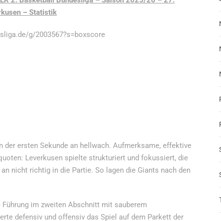
R 2. Basketball Bundesliga – Saison 2025/26 – 27.
kusen – Statistik
desliga.de/g/2003567?s=boxscore
on der ersten Sekunde an hellwach. Aufmerksame, effektive
uoten: Leverkusen spielte strukturiert und fokussiert, die
n nicht richtig in die Partie. So lagen die Giants nach den
 Führung im zweiten Abschnitt mit sauberem
rte defensiv und offensiv das Spiel auf dem Parkett der