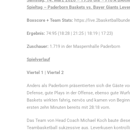
Samstag, 14. März 2026 – 19:30 Uhr – Pro A BARME
Spieltag –
Paderborn Baskets vs. Bayer Giants Lever
Boxscore + Team Stats
:
https://live.2basketballbun
Ergebnis:
74:95 (18:28 | 21:25 | 18:19 | 17:23)
Zuschauer:
1.719 in der Maspernhalle Paderborn
Spielverlauf
Viertel 1 | Viertel 2
Anders als Paderborn präsentierten sich die Gäste v
Defense, gute Plays in der Offense, ebenso gute Wurfq
Baskets wirkten fahrig, nervös und kamen von Beginn a
ersten zehn Minuten bereits mit 28:18 vorn.
Das Team von Head Coach Michael Koch baute diese
Teambasketball sukzessive aus. Leverkusen kontrollie