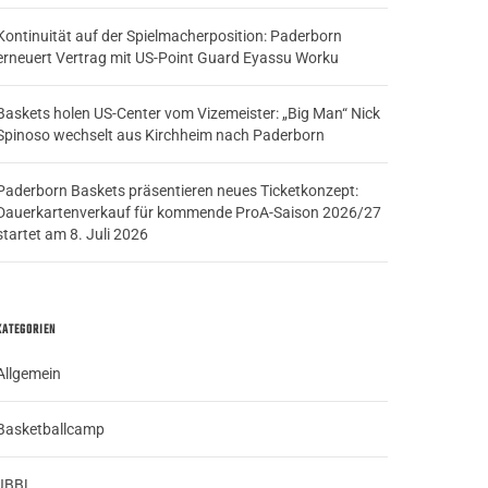
Kontinuität auf der Spielmacherposition: Paderborn
erneuert Vertrag mit US-Point Guard Eyassu Worku
Baskets holen US-Center vom Vizemeister: „Big Man“ Nick
Spinoso wechselt aus Kirchheim nach Paderborn
Paderborn Baskets präsentieren neues Ticketkonzept:
Dauerkartenverkauf für kommende ProA-Saison 2026/27
startet am 8. Juli 2026
KATEGORIEN
Allgemein
Basketballcamp
JBBL