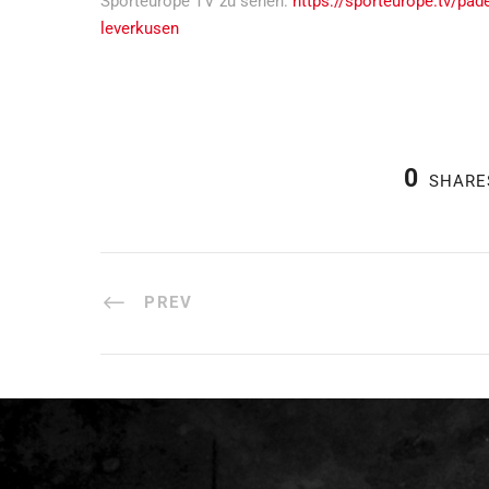
Sporteurope TV zu sehen:
https://sporteurope.tv/pad
leverkusen
0
SHARE
PREV