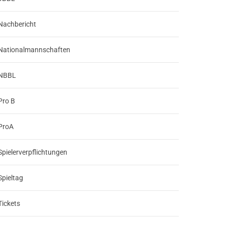
Nachbericht
Nationalmannschaften
NBBL
Pro B
ProA
Spielerverpflichtungen
Spieltag
Tickets