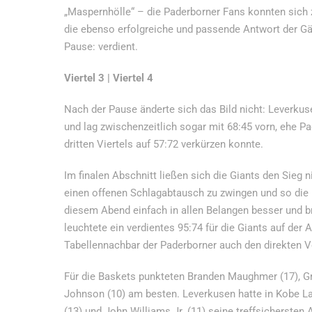
„Maspernhölle“ – die Paderborner Fans konnten sich 
die ebenso erfolgreiche und passende Antwort der Gäs
Pause: verdient.
Viertel 3 | Viertel 4
Nach der Pause änderte sich das Bild nicht: Leverk
und lag zwischenzeitlich sogar mit 68:45 vorn, ehe 
dritten Viertels auf 57:72 verkürzen konnte.
Im finalen Abschnitt ließen sich die Giants den Sieg
einen offenen Schlagabtausch zu zwingen und so die
diesem Abend einfach in allen Belangen besser und b
leuchtete ein verdientes 95:74 für die Giants auf der 
Tabellennachbar der Paderborner auch den direkten V
Für die Baskets punkteten Branden Maughmer (17), G
Johnson (10) am besten. Leverkusen hatte in Kobe La
(13) und John Williams Jr. (11) seine treffsichersten 