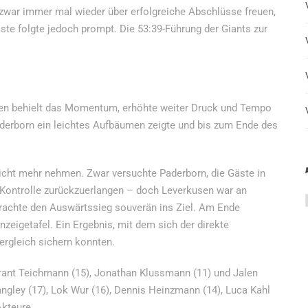
zwar immer mal wieder über erfolgreiche Abschlüsse freuen,
te folgte jedoch prompt. Die 53:39-Führung der Giants zur
usen behielt das Momentum, erhöhte weiter Druck und Tempo
Paderborn ein leichtes Aufbäumen zeigte und bis zum Ende des
 nicht mehr nehmen. Zwar versuchte Paderborn, die Gäste in
 Kontrolle zurückzuerlangen – doch Leverkusen war an
rachte den Auswärtssieg souverän ins Ziel. Am Ende
Anzeigetafel. Ein Ergebnis, mit dem sich der direkte
ergleich sichern konnten.
rant Teichmann (15), Jonathan Klussmann (11) und Jalen
ngley (17), Lok Wur (16), Dennis Heinzmann (14), Luca Kahl
Akteure.