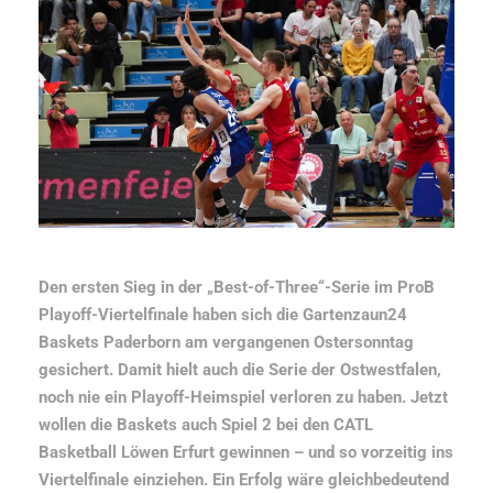
Den ersten Sieg in der „Best-of-Three“-Serie im ProB
Playoff-Viertelfinale haben sich die Gartenzaun24
Baskets Paderborn am vergangenen Ostersonntag
gesichert. Damit hielt auch die Serie der Ostwestfalen,
noch nie ein Playoff-Heimspiel verloren zu haben. Jetzt
wollen die Baskets auch Spiel 2 bei den CATL
Basketball Löwen Erfurt gewinnen – und so vorzeitig ins
Viertelfinale einziehen. Ein Erfolg wäre gleichbedeutend