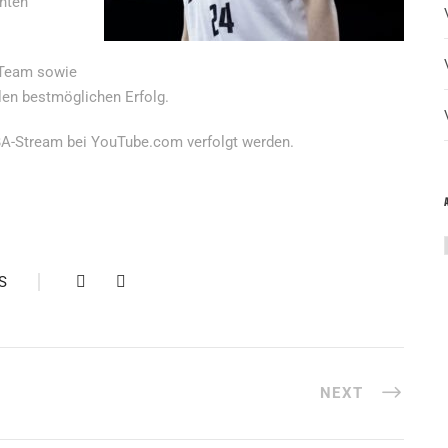
enten
 Team sowie
en bestmöglichen Erfolg.
IBA-Stream bei YouTube.com verfolgt werden.
S
NEXT