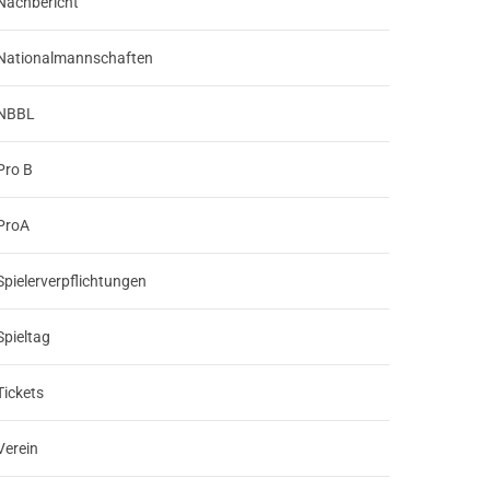
Nachbericht
Nationalmannschaften
NBBL
Pro B
ProA
Spielerverpflichtungen
Spieltag
Tickets
Verein