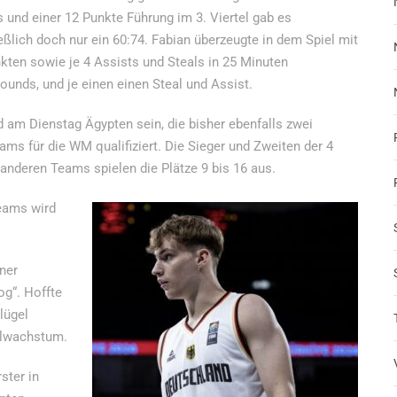
 und einer 12 Punkte Führung im 3. Viertel gab es
eßlich doch nur ein 60:74. Fabian überzeugte in dem Spiel mit
kten sowie je 4 Assists und Steals in 25 Minuten
bounds, und je einen einen Steal und Assist.
 am Dienstag Ägypten sein, die bisher ebenfalls zwei
ms für die WM qualifiziert. Die Sieger und Zweiten der 4
 anderen Teams spielen die Plätze 9 bis 16 aus.
Teams wird
ner
og“. Hoffte
lügel
gelwachstum.
ster in