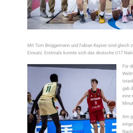
Mit Tom Brüggemann und Fabian Kayser sind gleich z
Einsatz. Erstmals konnte sich das deutsche U17 Nation
Für d
Weltm
Istan
gab d
eine 
Minut
Am ge
einge
Nach 