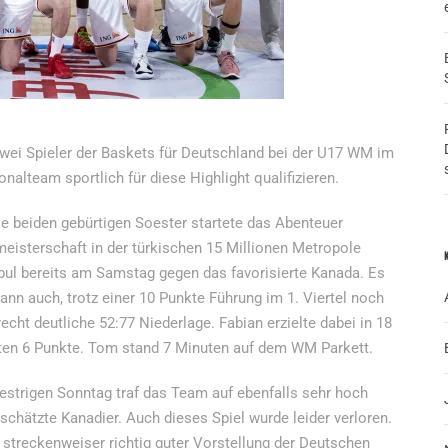
wei Spieler der Baskets für Deutschland bei der U17 WM im
alteam sportlich für diese Highlight qualifizieren.
ie beiden gebürtigen Soester startete das Abenteuer
eisterschaft in der türkischen 15 Millionen Metropole
bul bereits am Samstag gegen das favorisierte Kanada. Es
ann auch, trotz einer 10 Punkte Führung im 1. Viertel noch
recht deutliche 52:77 Niederlage. Fabian erzielte dabei in 18
en 6 Punkte. Tom stand 7 Minuten auf dem WM Parkett.
strigen Sonntag traf das Team auf ebenfalls sehr hoch
schätzte Kanadier. Auch dieses Spiel wurde leider verloren.
streckenweiser richtig guter Vorstellung der Deutschen