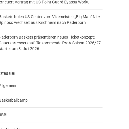
erneuert Vertrag mit US-Point Guard Eyassu Worku
Baskets holen US-Center vom Vizemeister: „Big Man“ Nick
Spinoso wechselt aus Kirchheim nach Paderborn
Paderborn Baskets präsentieren neues Ticketkonzept:
Dauerkartenverkauf für kommende ProA-Saison 2026/27
startet am 8. Juli 2026
KATEGORIEN
Allgemein
Basketballcamp
JBBL