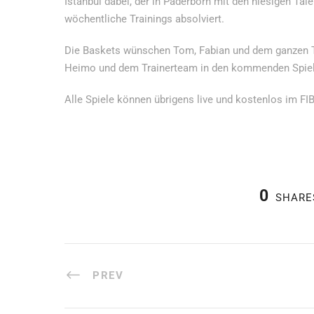
Istanbul dabei, der in Paderborn mit den hiesigen Tal
wöchentliche Trainings absolviert.
Die Baskets wünschen Tom, Fabian und dem ganzen
Heimo und dem Trainerteam in den kommenden Spiel
Alle Spiele können übrigens live und kostenlos im F
0
SHARE
PREV