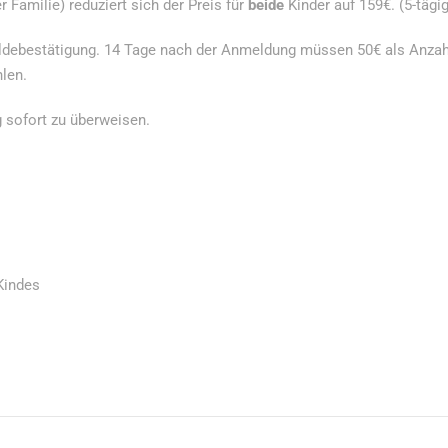
Familie) reduziert sich der Preis für
beide
Kinder auf 159€. (5-täg
debestätigung. 14 Tage nach der Anmeldung müssen 50€ als Anzahl
len.
 sofort zu überweisen.
Kindes