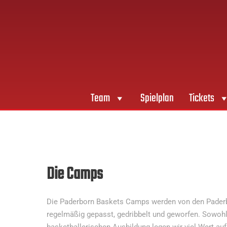
Team
Spielplan
Tickets
Die Camps
Die Paderborn Baskets Camps werden von den Paderbor
regelmäßig gepasst, gedribbelt und geworfen. Sowohl 
basketballerischen Ausbildung legen wir viel Wert auf