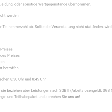
, Kleidung, oder sonstige Wertgegenstände übernommen.
acht werden.
eilnehmerzahl ab. Sollte die Veranstaltung nicht stattfinden, wird 
 Preises
 des Preises
ich.
t betroffen.
chen 8:30 Uhr und 8:45 Uhr.
ie beziehen aber Leistungen nach SGB II (Arbeitslosengeld), SGB X
gs- und Teilhabepaket und sprechen Sie uns an!