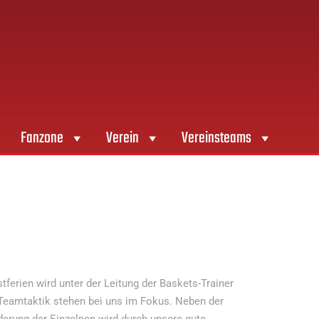
Fanzone
Verein
Vereinsteams
erien wird unter der Leitung der Baskets-Trainer
e Teamtaktik stehen bei uns im Fokus. Neben der
rderung der Einzelnen wird durch unsere gute