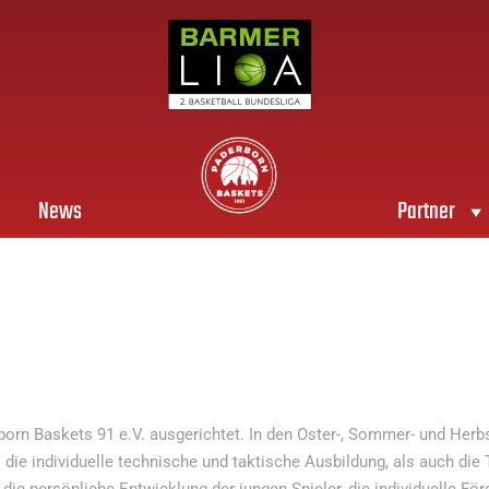
News
Partner
n Baskets 91 e.V. ausgerichtet. In den Oster-, Sommer- und Herbstf
die individuelle technische und taktische Ausbildung, als auch di
 die persönliche Entwicklung der jungen Spieler, die individuelle Fö