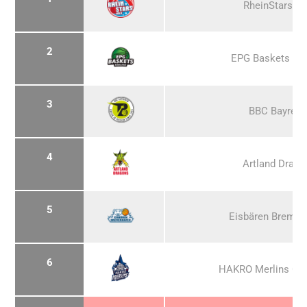
RheinStars Kö
2
EPG Baskets Ko
3
BBC Bayreut
4
Artland Drago
5
Eisbären Bremer
6
HAKRO Merlins Cra