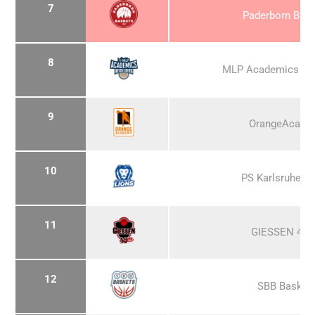
7
Paderborn Bas
8
MLP Academics Hei
9
OrangeAcade
10
PS Karlsruhe L
11
GIESSEN 46e
12
SBB Basket