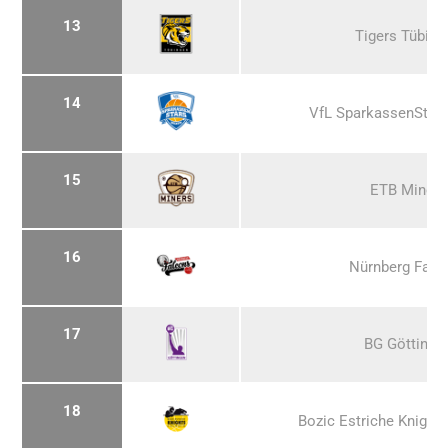
13
Tigers Tübing
14
VfL SparkassenStar
15
ETB Miners
16
Nürnberg Falc
17
BG Göttinge
18
Bozic Estriche Knight