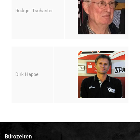
Rüdiger Tschanter
Dirk Happe
Bürozeiten