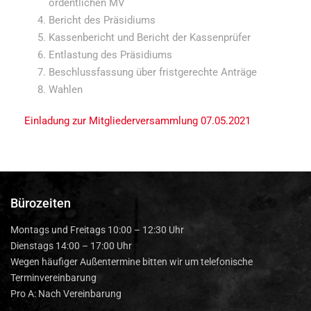
ordentlichen MV
Bericht des Präsidiums
Kassenbericht und Bericht der Kassenprüfer
Entlastung des Präsidiums
Beschlussfassung über fristgerechte Anträge
Wahlen
Einladung zur Mitgliederversammlung 07.05.2021
Bürozeiten
Montags und Freitags 10:00 – 12:30 Uhr
Dienstags 14:00 – 17:00 Uhr
Wegen häufiger Außentermine bitten wir um telefonische
Terminvereinbarung
Pro A: Nach Vereinbarung