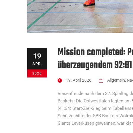
Mission completed: P
19
überzeugendem 92:81 
APR.
2026
19. April 2026
Allgemein
,
Nac
Riesenfreude nach dem 32. Spieltag d
Baskets: Die Ostwestfalen legten am
(41:34) Start-Ziel-Sieg beim Tabellen
Schützenhilfe der SBB Baskets Wolmir
Giants Leverkusen gewannen, war klar: