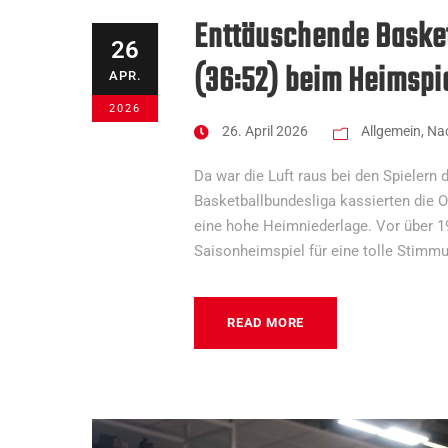
Enttäuschende Basket
26
(36:52) beim Heimspi
APR.
2026
26. April 2026
Allgemein
,
Nac
Da war die Luft raus bei den Spielern
Basketballbundesliga kassierten die O
eine hohe Heimniederlage. Vor über 19
Saisonheimspiel für eine tolle Stimmu
READ MORE