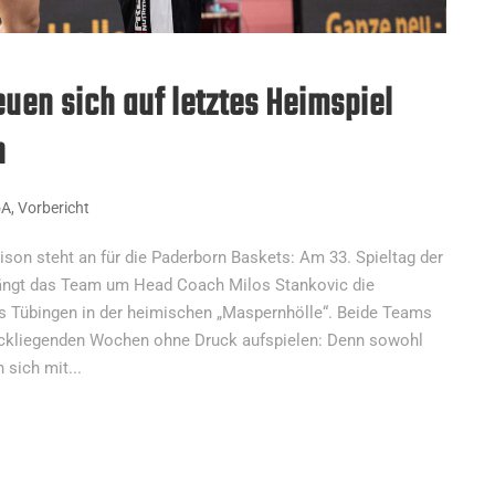
uen sich auf letztes Heimspiel
n
oA
,
Vorbericht
ison steht an für die Paderborn Baskets: Am 33. Spieltag der
ängt das Team um Head Coach Milos Stankovic die
s Tübingen in der heimischen „Maspernhölle“. Beide Teams
ckliegenden Wochen ohne Druck aufspielen: Denn sowohl
 sich mit...