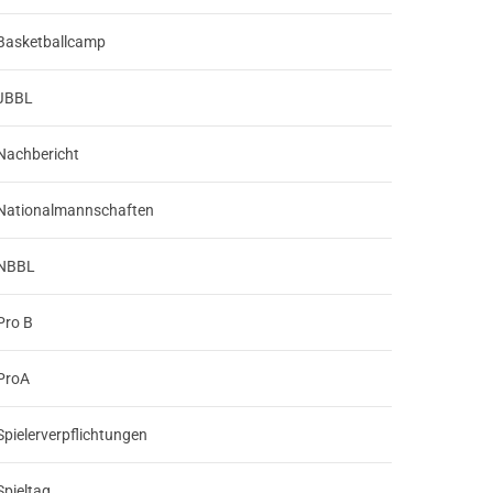
Basketballcamp
JBBL
Nachbericht
Nationalmannschaften
NBBL
Pro B
ProA
Spielerverpflichtungen
Spieltag