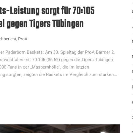
s-Leistung sorgt für 70:105
el gegen Tigers Tübingen
hbericht
,
ProA
 der Paderborn Baskets: Am 33. Spieltag der ProA Barmer 2.
stwestfalen mit 70:105 (36:52) gegen die Tigers Tübingen
00 Fans in der „Maspernhölle“, die im letzten
ng sorgten, zeigten die Baskets im Vergleich zum starken...