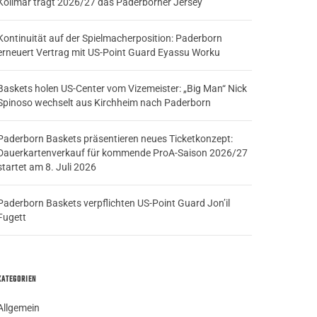
Kollmar trägt 2026/27 das Paderborner Jersey
Kontinuität auf der Spielmacherposition: Paderborn
erneuert Vertrag mit US-Point Guard Eyassu Worku
Baskets holen US-Center vom Vizemeister: „Big Man“ Nick
Spinoso wechselt aus Kirchheim nach Paderborn
Paderborn Baskets präsentieren neues Ticketkonzept:
Dauerkartenverkauf für kommende ProA-Saison 2026/27
startet am 8. Juli 2026
Paderborn Baskets verpflichten US-Point Guard Jon’il
Fugett
KATEGORIEN
Allgemein