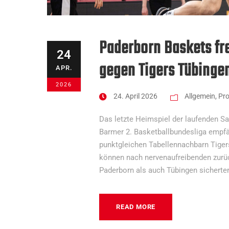
Paderborn Baskets fre
24
gegen Tigers Tübinge
APR.
2026
24. April 2026
Allgemein
,
Pr
Das letzte Heimspiel der laufenden Sa
Barmer 2. Basketballbundesliga empf
punktgleichen Tabellennachbarn Tiger
können nach nervenaufreibenden zurü
Paderborn als auch Tübingen sicherten
READ MORE