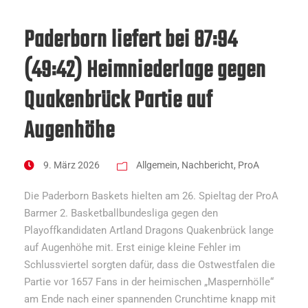
Paderborn liefert bei 87:94
(49:42) Heimniederlage gegen
Quakenbrück Partie auf
Augenhöhe
9. März 2026
Allgemein
,
Nachbericht
,
ProA
Die Paderborn Baskets hielten am 26. Spieltag der ProA
Barmer 2. Basketballbundesliga gegen den
Playoffkandidaten Artland Dragons Quakenbrück lange
auf Augenhöhe mit. Erst einige kleine Fehler im
Schlussviertel sorgten dafür, dass die Ostwestfalen die
Partie vor 1657 Fans in der heimischen „Maspernhölle“
am Ende nach einer spannenden Crunchtime knapp mit