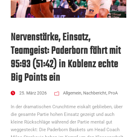
Nervenstärke, Einsatz,
Teamgeist: Paderborn fährt mit
95:93 (51:42) in Koblenz echte
Big Points ein
25. März 2026
Allgemein
,
Nachbericht
,
ProA
In der dramatischen Crunchtime eiskalt geblieben, über
die gesamte Partie hohen Einsatz gezeigt und auch
kleine Rückschläge während der Partie mental gut
weggesteckt: Die Paderborn Baskets um Head Coach