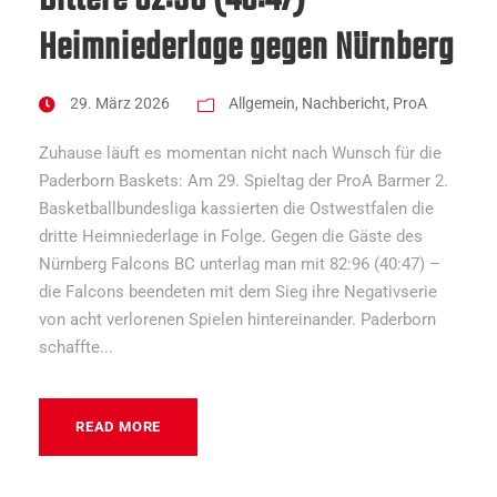
Bittere 82:96 (40:47)
Heimniederlage gegen Nürnberg
29. März 2026
Allgemein
,
Nachbericht
,
ProA
Zuhause läuft es momentan nicht nach Wunsch für die
Paderborn Baskets: Am 29. Spieltag der ProA Barmer 2.
Basketballbundesliga kassierten die Ostwestfalen die
dritte Heimniederlage in Folge. Gegen die Gäste des
Nürnberg Falcons BC unterlag man mit 82:96 (40:47) –
die Falcons beendeten mit dem Sieg ihre Negativserie
von acht verlorenen Spielen hintereinander. Paderborn
schaffte...
READ MORE