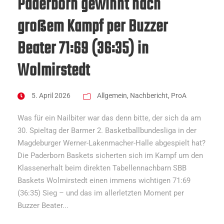
Paderborn gewinnt nach
großem Kampf per Buzzer
Beater 71:69 (36:35) in
Wolmirstedt
5. April 2026
Allgemein
,
Nachbericht
,
ProA
Was für ein Nailbiter war das denn bitte, der sich da am
30. Spieltag der Barmer 2. Basketballbundesliga in der
Magdeburger Werner-Lakenmacher-Halle abgespielt hat?
Die Paderborn Baskets sicherten sich im Kampf um den
Klassenerhalt beim direkten Tabellennachbarn SBB
Baskets Wolmirstedt einen immens wichtigen 71:69
(36:35) Sieg – und das im allerletzten Moment per
Buzzer Beater...