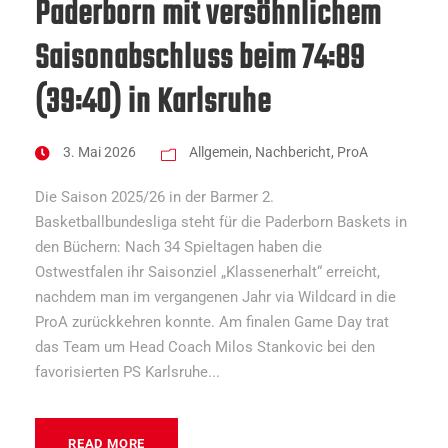
Paderborn mit versöhnlichem
Saisonabschluss beim 74:89
(39:40) in Karlsruhe
3. Mai 2026
Allgemein
,
Nachbericht
,
ProA
Die Saison 2025/26 in der Barmer 2.
Basketballbundesliga steht für die Paderborn Baskets in
den Büchern: Nach 34 Spieltagen haben die
Ostwestfalen ihr Saisonziel „Klassenerhalt“ erreicht,
nachdem man im vergangenen Jahr via Wildcard in die
ProA zurückkehren konnte. Am finalen Game Day trat
das Team um Head Coach Milos Stankovic bei den
favorisierten PS Karlsruhe...
READ MORE