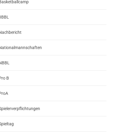
Basketballcamp
JBBL
Nachbericht
Nationalmannschaften
NBBL
Pro B
ProA
Spielerverpflichtungen
Spieltag