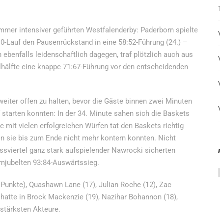
mmer intensiver geführten Westfalenderby: Paderborn spielte
:0-Lauf den Pausenrückstand in eine 58:52-Führung (24.) –
ebenfalls leidenschaftlich dagegen, traf plötzlich auch aus
telhälfte eine knappe 71:67-Führung vor den entscheidenden
 weiter offen zu halten, bevor die Gäste binnen zwei Minuten
 starten konnten: In der 34. Minute sahen sich die Baskets
mit vielen erfolgreichen Würfen tat den Baskets richtig
en sie bis zum Ende nicht mehr kontern konnten. Nicht
ussviertel ganz stark aufspielender Nawrocki sicherten
mjubelten 93:84-Auswärtssieg.
Punkte), Quashawn Lane (17), Julian Roche (12), Zac
n hatte in Brock Mackenzie (19), Nazihar Bohannon (18),
stärksten Akteure.