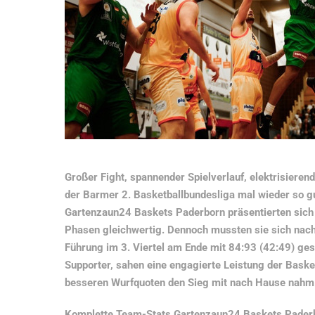
Großer Fight, spannender Spielverlauf, elektrisiere
der Barmer 2. Basketballbundesliga mal wieder so gut
Gartenzaun24 Baskets Paderborn präsentierten sich
Phasen gleichwertig. Dennoch mussten sie sich nach
Führung im 3. Viertel am Ende mit 84:93 (42:49) ge
Supporter, sahen eine engagierte Leistung der Baske
besseren Wurfquoten den Sieg mit nach Hause nahm
Komplette Team-Stats Gartenzaun24 Baskets Pader