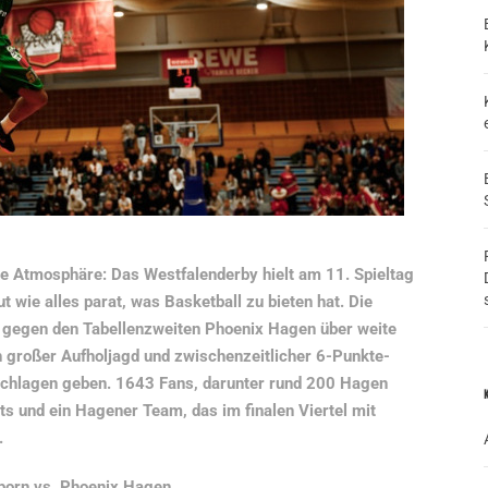
nde Atmosphäre:
Das Westfalenderby hielt am 11. Spieltag
 wie alles parat, was Basketball zu bieten hat. Die
 gegen den Tabellenzweiten Phoenix Hagen über weite
 großer Aufholjagd und zwischenzeitlicher 6-Punkte-
schlagen geben. 1643 Fans, darunter rund 200 Hagen
ts und ein Hagener Team, das im finalen Viertel mit
.
born vs. Phoenix Hagen