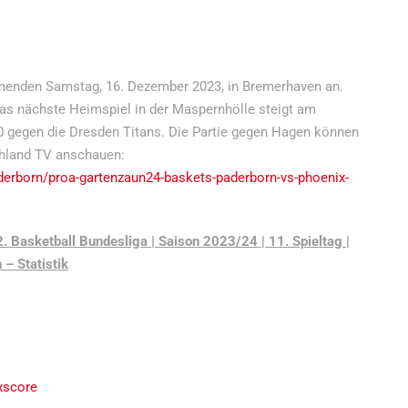
enden Samstag, 16. Dezember 2023, in Bremerhaven an.
Das nächste Heimspiel in der Maspernhölle steigt am
0 gegen die Dresden Titans. Die Partie gegen Hagen können
chland TV anschauen:
derborn/proa-gartenzaun24-baskets-paderborn-vs-phoenix-
Basketball Bundesliga | Saison 2023/24 | 11. Spieltag |
– Statistik
xscore