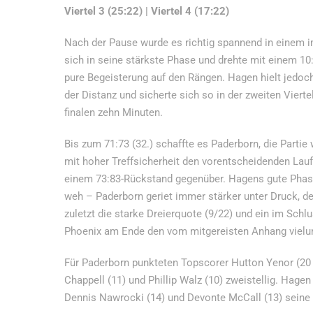
Viertel 3 (25:22) | Viertel 4 (17:22)
Nach der Pause wurde es richtig spannend in einem i
sich in seine stärkste Phase und drehte mit einem 10
pure Begeisterung auf den Rängen. Hagen hielt jedoch 
der Distanz und sicherte sich so in der zweiten Vier
finalen zehn Minuten.
Bis zum 71:73 (32.) schaffte es Paderborn, die Partie
mit hoher Treffsicherheit den vorentscheidenden Lauf
einem 73:83-Rückstand gegenüber. Hagens gute Phase 
weh – Paderborn geriet immer stärker unter Druck, d
zuletzt die starke Dreierquote (9/22) und ein im Schl
Phoenix am Ende den vom mitgereisten Anhang vielu
Für Paderborn punkteten Topscorer Hutton Yenor (20 
Chappell (11) und Phillip Walz (10) zweistellig. Hage
Dennis Nawrocki (14) und Devonte McCall (13) seine 