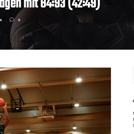
agen mit 84:93 (42:49)
A
0