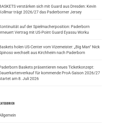
BASKETS verstärken sich mit Guard aus Dresden: Kevin
Kollmar trägt 2026/27 das Paderborner Jersey
Kontinuität auf der Spielmacherposition: Paderborn
erneuert Vertrag mit US-Point Guard Eyassu Worku
Baskets holen US-Center vom Vizemeister: „Big Man“ Nick
Spinoso wechselt aus Kirchheim nach Paderborn
Paderborn Baskets präsentieren neues Ticketkonzept:
Dauerkartenverkauf für kommende ProA-Saison 2026/27
startet am 8. Juli 2026
KATEGORIEN
Allgemein