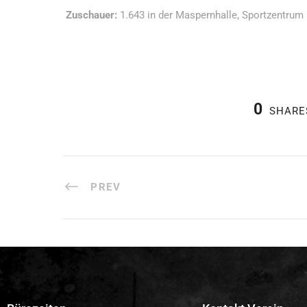
Zuschauer:
1.643 in der Maspernhalle, Sportzentrum
0
SHARE
PREV