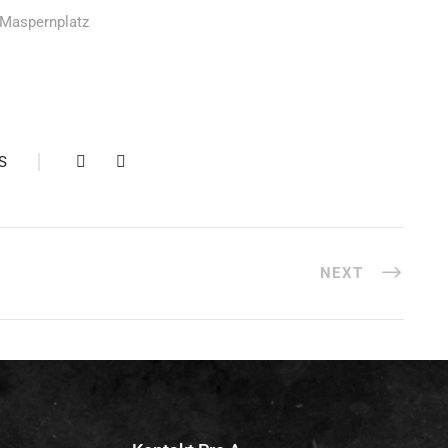
 Maspernplatz
S
NEXT