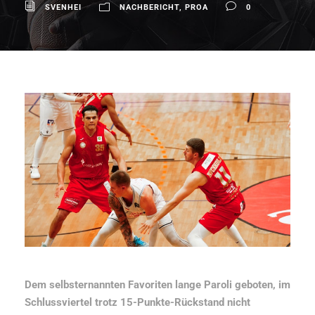
SVENHEI
NACHBERICHT
,
PROA
0
Dem selbsternannten Favoriten lange Paroli geboten, im
Schlussviertel trotz 15-Punkte-Rückstand nicht