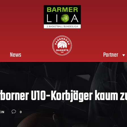
News
Partner
rborner U10-Korbjäger kaum z
EIN
0