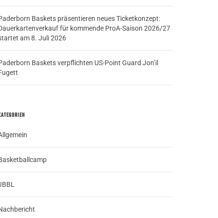
Paderborn Baskets präsentieren neues Ticketkonzept:
Dauerkartenverkauf für kommende ProA-Saison 2026/27
startet am 8. Juli 2026
Paderborn Baskets verpflichten US-Point Guard Jon’il
Fugett
KATEGORIEN
Allgemein
Basketballcamp
JBBL
Nachbericht