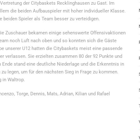
ertretung der Citybaskets Recklinghausen zu Gast. Im
llem die beiden Aufbauspieler mit hoher individueller Klasse.
 beiden Spieler als Team besser zu verteidigen.
 die Zuschauer bekamen einige sehenswerte Offensivaktionen
team noch Luft nach oben und so konnten sich die Gäste
be unserer U12 hatten die Citybaskets meist eine passende
ler verlassen. Sie erzielten zusammen 80 der 92 Punkte und
Ende stand eine deutliche Niederlage und die Erkenntnis in
 zu legen, um für den nächsten Sieg in Frage zu kommen.
 in Waltrop.
cenzo, Torge, Dennis, Mats, Adrian, Kilian und Rafael