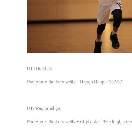
U10 Oberliga
Paderborn Baskets weiß – Hagen-Haspe: 107:37
U12 Regionalliga
Paderborn Baskets weiß – Citybasket Recklinghausen