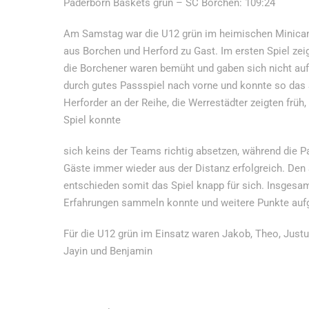
Paderborn Baskets grün – SC Borchen: 109:24
Am Samstag war die U12 grün im heimischen Minicamp
aus Borchen und Herford zu Gast. Im ersten Spiel zei
die Borchener waren bemüht und gaben sich nicht auf,
durch gutes Passspiel nach vorne und konnte so das S
Herforder an der Reihe, die Werrestädter zeigten früh
Spiel konnte
sich keins der Teams richtig absetzen, während die Pa
Gäste immer wieder aus der Distanz erfolgreich. Den
entschieden somit das Spiel knapp für sich. Insgesamt
Erfahrungen sammeln konnte und weitere Punkte aufg
Für die U12 grün im Einsatz waren Jakob, Theo, Justus
Jayin und Benjamin