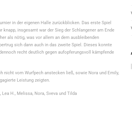
urnier in der eigenen Halle zurückblicken. Das erste Spiel
hr knapp, insgesamt war der Sieg der Schlangener am Ende
cher als nötig, was vor allem an dem ausbleibenden
bertrug sich dann auch in das zweite Spiel. Dieses konnte
t dennoch recht deutlich gegen aufopferungsvoll kämpfende
ich nicht vom Wurfpech anstecken ließ, sowie Nora und Emily,
ngagierte Leistung zeigten.
B., Lea H., Melissa, Nora, Sveva und Tilda