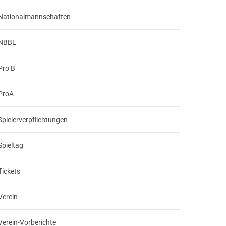
Nationalmannschaften
NBBL
Pro B
ProA
Spielerverpflichtungen
Spieltag
Tickets
Verein
Verein-Vorberichte