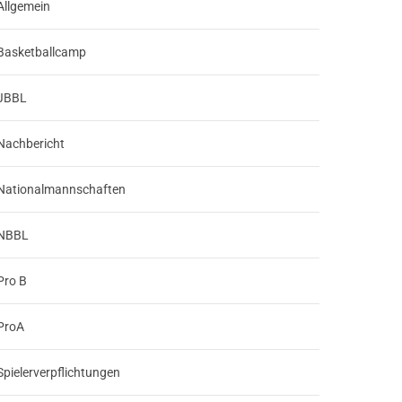
Allgemein
Basketballcamp
JBBL
Nachbericht
Nationalmannschaften
NBBL
Pro B
ProA
Spielerverpflichtungen