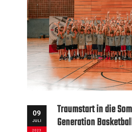
Traumstart in die So
09
Generation Basketba
JULI
2023