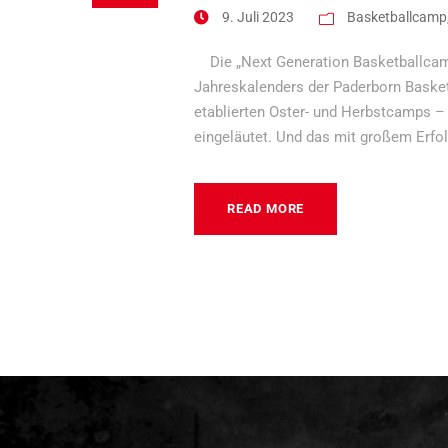
9. Juli 2023
Basketballcamp
Die „Next Generation Basketballcamp
Jahreskalenders der Paderborn Bask
etablierten Oster- und Herbstcamps –
eingeläutet. Und das mit großem Erfolg
READ MORE