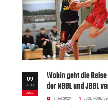
Wohin geht die Reise
09
der NBBL und JBBL ver
JULI
2023
9. Juli 2023
JBBL
,
NBBL
,
Ve