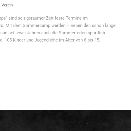
,
Verein
s“ sind seit geraumer Zeit feste Termine im
ets. Mit dem Sommercamp werden – neben den schon lange
 nun seit zwei Jahren auch die Sommerferien sportlich
. 105 Kinder und Jugendliche im Alter von 6 bis 15...