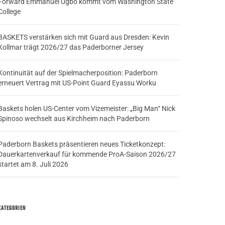
Forward Emmanuel Ugbo kommt vom Washington State
College
BASKETS verstärken sich mit Guard aus Dresden: Kevin
Kollmar trägt 2026/27 das Paderborner Jersey
Kontinuität auf der Spielmacherposition: Paderborn
erneuert Vertrag mit US-Point Guard Eyassu Worku
Baskets holen US-Center vom Vizemeister: „Big Man“ Nick
Spinoso wechselt aus Kirchheim nach Paderborn
Paderborn Baskets präsentieren neues Ticketkonzept:
Dauerkartenverkauf für kommende ProA-Saison 2026/27
startet am 8. Juli 2026
KATEGORIEN