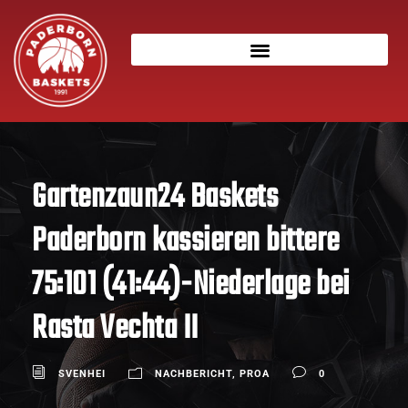
Gartenzaun24 Baskets
Paderborn kassieren bittere
75:101 (41:44)-Niederlage bei
Rasta Vechta II
SVENHEI
NACHBERICHT
,
PROA
0