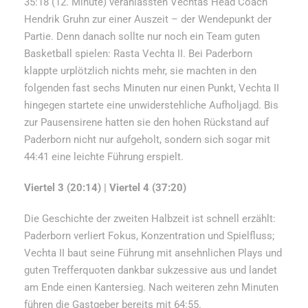
35:18 (12. Minute) veranlassten Vechtas Head Coach
Hendrik Gruhn zur einer Auszeit – der Wendepunkt der
Partie. Denn danach sollte nur noch ein Team guten
Basketball spielen: Rasta Vechta II. Bei Paderborn
klappte urplötzlich nichts mehr, sie machten in den
folgenden fast sechs Minuten nur einen Punkt, Vechta II
hingegen startete eine unwiderstehliche Aufholjagd. Bis
zur Pausensirene hatten sie den hohen Rückstand auf
Paderborn nicht nur aufgeholt, sondern sich sogar mit
44:41 eine leichte Führung erspielt.
Viertel 3 (20:14) | Viertel 4 (37:20)
Die Geschichte der zweiten Halbzeit ist schnell erzählt:
Paderborn verliert Fokus, Konzentration und Spielfluss;
Vechta II baut seine Führung mit ansehnlichen Plays und
guten Trefferquoten dankbar sukzessive aus und landet
am Ende einen Kantersieg. Nach weiteren zehn Minuten
führen die Gastgeber bereits mit 64:55.