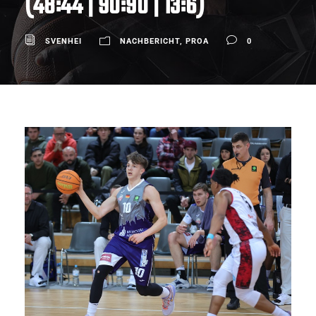
(48:44 | 90:90 | 13:6)
SVENHEI
NACHBERICHT
,
PROA
0