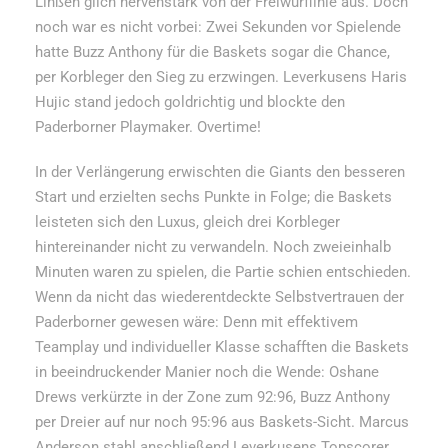
Linßen glich nervenstark von der Freiwurflinie aus. Doch
noch war es nicht vorbei: Zwei Sekunden vor Spielende
hatte Buzz Anthony für die Baskets sogar die Chance,
per Korbleger den Sieg zu erzwingen. Leverkusens Haris
Hujic stand jedoch goldrichtig und blockte den
Paderborner Playmaker. Overtime!
In der Verlängerung erwischten die Giants den besseren
Start und erzielten sechs Punkte in Folge; die Baskets
leisteten sich den Luxus, gleich drei Korbleger
hintereinander nicht zu verwandeln. Noch zweieinhalb
Minuten waren zu spielen, die Partie schien entschieden.
Wenn da nicht das wiederentdeckte Selbstvertrauen der
Paderborner gewesen wäre: Denn mit effektivem
Teamplay und individueller Klasse schafften die Baskets
in beeindruckender Manier noch die Wende: Oshane
Drews verkürzte in der Zone zum 92:96, Buzz Anthony
per Dreier auf nur noch 95:96 aus Baskets-Sicht. Marcus
Anderson stahl anschließend Leverkusens Topscorer