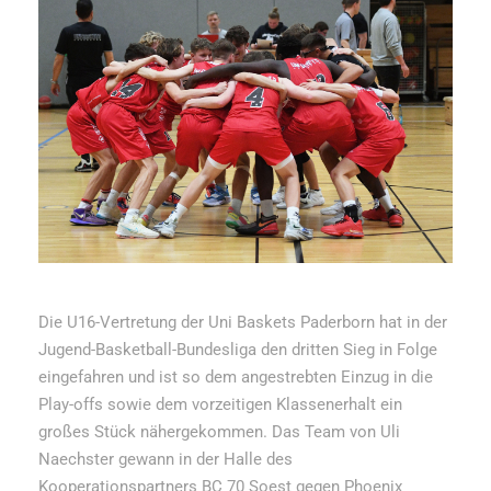
Die U16-Vertretung der Uni Baskets Paderborn hat in der
Jugend-Basketball-Bundesliga den dritten Sieg in Folge
eingefahren und ist so dem angestrebten Einzug in die
Play-offs sowie dem vorzeitigen Klassenerhalt ein
großes Stück nähergekommen. Das Team von Uli
Naechster gewann in der Halle des
Kooperationspartners BC 70 Soest gegen Phoenix