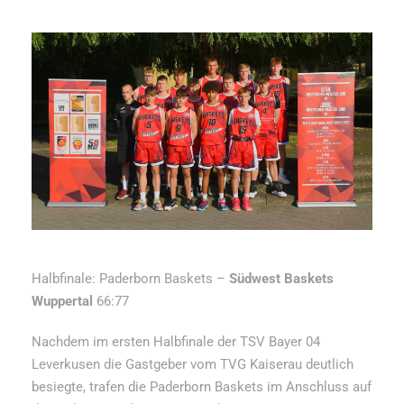
Halbfinale: Paderborn Baskets –
Südwest Baskets
Wuppertal
66:77
Nachdem im ersten Halbfinale der TSV Bayer 04
Leverkusen die Gastgeber vom TVG Kaiserau deutlich
besiegte, trafen die Paderborn Baskets im Anschluss auf