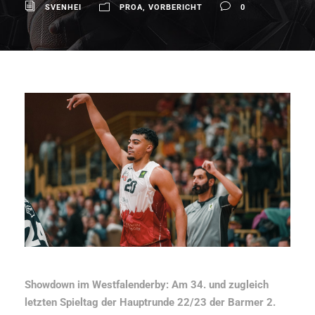
SVENHEI
PROA
,
VORBERICHT
0
Showdown im Westfalenderby: Am 34. und zugleich
letzten Spieltag der Hauptrunde 22/23 der Barmer 2.