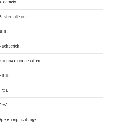
Allgemein
Basketballcamp
JBBL
Nachbericht
Nationalmannschaften
NBBL
Pro B
ProA
Spielerverpflichtungen