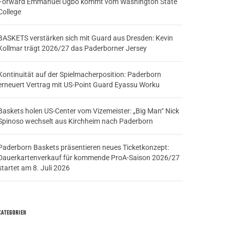
Forward Emmanuel Ugbo kommt vom Washington State
College
BASKETS verstärken sich mit Guard aus Dresden: Kevin
Kollmar trägt 2026/27 das Paderborner Jersey
Kontinuität auf der Spielmacherposition: Paderborn
erneuert Vertrag mit US-Point Guard Eyassu Worku
Baskets holen US-Center vom Vizemeister: „Big Man“ Nick
Spinoso wechselt aus Kirchheim nach Paderborn
Paderborn Baskets präsentieren neues Ticketkonzept:
Dauerkartenverkauf für kommende ProA-Saison 2026/27
startet am 8. Juli 2026
KATEGORIEN