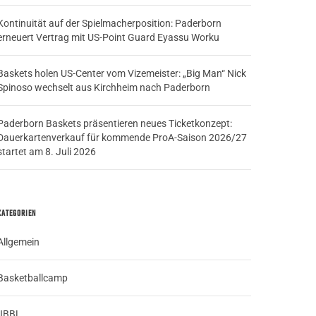
Kontinuität auf der Spielmacherposition: Paderborn
erneuert Vertrag mit US-Point Guard Eyassu Worku
Baskets holen US-Center vom Vizemeister: „Big Man“ Nick
Spinoso wechselt aus Kirchheim nach Paderborn
Paderborn Baskets präsentieren neues Ticketkonzept:
Dauerkartenverkauf für kommende ProA-Saison 2026/27
startet am 8. Juli 2026
KATEGORIEN
Allgemein
Basketballcamp
JBBL