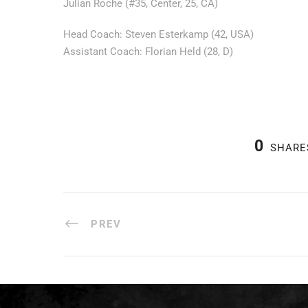
Julian Roche (#35, Center, 25, CA)
Head Coach: Steven Esterkamp (42, USA)
Assistant Coach: Florian Held (28, D)
0
SHARE
PREV