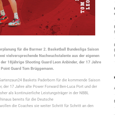
rplanung für die Barmer 2. Basketball Bundesliga Saison
wei vielversprechende Nachwuchstalente aus der eigenen
er 18jährige Shooting Guard Leon Anbinder, der 17 Jahre
e Point Guard Tom Brüggemann.
Gartenzaun24 Baskets Paderborn für die kommende Saison
r, der 17 Jahre alte Power Forward Ben-Luca Port und der
her als kontinuierliche Leistungsträger in der NBBL
inaus bereits für die Deutsche
llen die Coaches sie weiter Schritt für Schritt an den