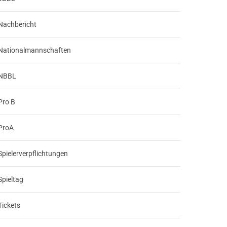
Nachbericht
Nationalmannschaften
NBBL
Pro B
ProA
Spielerverpflichtungen
Spieltag
Tickets