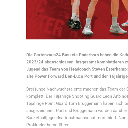
Die Gartenzaun24 Baskets Paderborn haben die Kade
2023/24 abgeschlossen. Insgesamt komplettieren z
Jugend das Team von Headcoach Steven Esterkamp: d
alte Power Forward Ben-Luca Port und der 16jährig
Drei junge Nachwuchstalente machen das Team der 
komplett: Der 18jährige Shooting Guard Leon Anbinde
16jährige Point Guard Tom Brüggemann haben sich bis
ausgezeichnet. Port und Brüggemann wurden darüber h
Basketballjugendnationalmannschaft nominiert. Nun wo
Profikader heranführen.