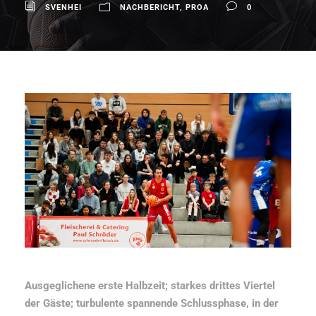
SVENHEI
NACHBERICHT
,
PROA
0
Ausgeglichene erste Halbzeit; starkes drittes Viertel
der Gäste; turbulente spannende Schlussphase, in der