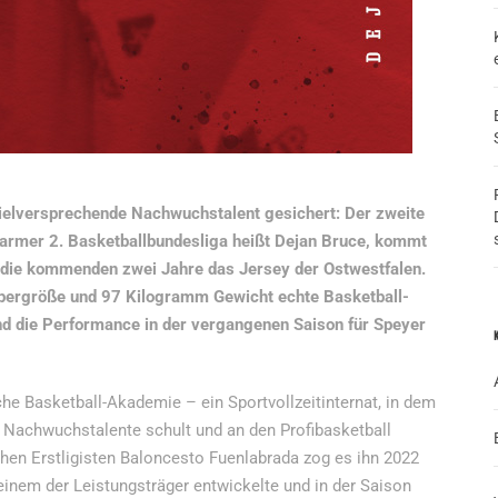
ielversprechende Nachwuchstalent gesichert: Der zweite
rmer 2. Basketballbundesliga heißt Dejan Bruce, kommt
 die kommenden zwei Jahre das Jersey der Ostwestfalen.
rpergröße und 97 Kilogramm Gewicht echte Basketball-
d die Performance in der vergangenen Saison für Speyer
e Basketball-Akademie – ein Sportvollzeitinternat, in dem
 Nachwuchstalente schult und an den Profibasketball
hen Erstligisten Baloncesto Fuenlabrada zog es ihn 2022
einem der Leistungsträger entwickelte und in der Saison