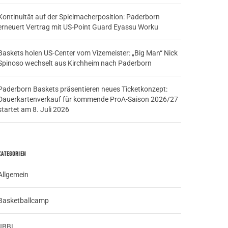
Kontinuität auf der Spielmacherposition: Paderborn
erneuert Vertrag mit US-Point Guard Eyassu Worku
Baskets holen US-Center vom Vizemeister: „Big Man“ Nick
Spinoso wechselt aus Kirchheim nach Paderborn
Paderborn Baskets präsentieren neues Ticketkonzept:
Dauerkartenverkauf für kommende ProA-Saison 2026/27
startet am 8. Juli 2026
KATEGORIEN
Allgemein
Basketballcamp
JBBL