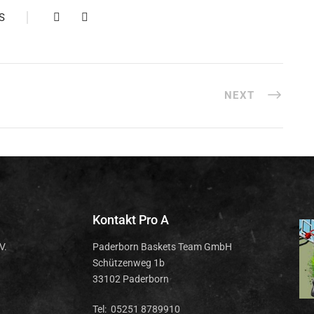
S
NEXT
Kontakt Pro A
V.
Paderborn Baskets Team GmbH
Schützenweg 1b
33102 Paderborn
Tel: 05251 8789910