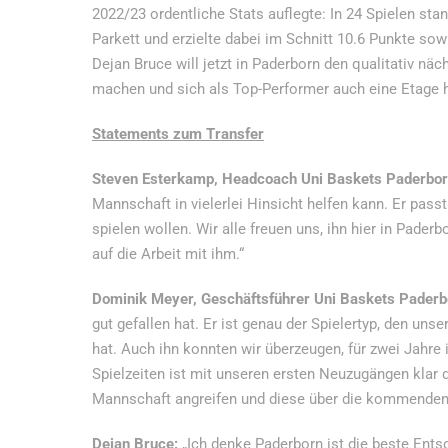
2022/23 ordentliche Stats auflegte: In 24 Spielen sta
Parkett und erzielte dabei im Schnitt 10.6 Punkte sow
Dejan Bruce will jetzt in Paderborn den qualitativ näc
machen und sich als Top-Performer auch eine Etage h
Statements zum Transfer
Steven Esterkamp, Headcoach Uni Baskets Paderbor
Mannschaft in vielerlei Hinsicht helfen kann. Er pass
spielen wollen. Wir alle freuen uns, ihn hier in Pader
auf die Arbeit mit ihm.“
Dominik Meyer, Geschäftsführer Uni Baskets Paderb
gut gefallen hat. Er ist genau der Spielertyp, den u
hat. Auch ihn konnten wir überzeugen, für zwei Jahre
Spielzeiten ist mit unseren ersten Neuzugängen klar d
Mannschaft angreifen und diese über die kommenden 
Dejan Bruce:
„Ich denke Paderborn ist die beste Entsc