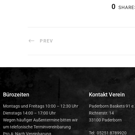
0
SHARE
PREV
Bürozeiten
Kontakt Verein
Montags und Freitags 10:00 – 12:30 Uhr
Paderborn Baskets 91 e.
Dienstags 14:00 – 17:00 Uhr
Richterstr. 14
Wegen häufiger Außentermine bitten wir
33100 Paderborn
um telefonische Terminvereinbarung
Tel: 05251 8789920
Pro A: Nach Vereinbarung