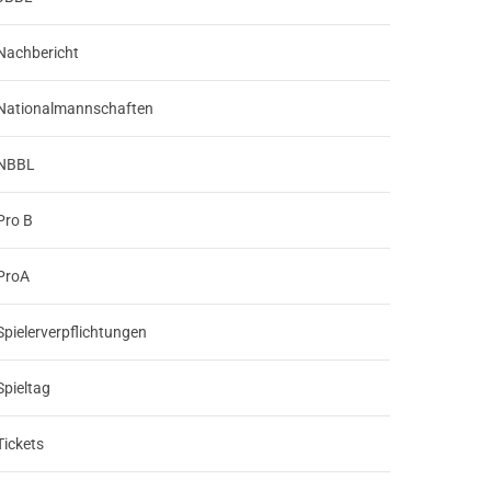
Nachbericht
Nationalmannschaften
NBBL
Pro B
ProA
Spielerverpflichtungen
Spieltag
Tickets