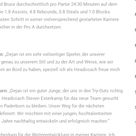
nd Bruce durchschnittlich pro Partie 24:30 Minuten auf dem
ie 1.8 Assists, 4.8 Rebounds, 0.8 Steals und 1.0 Blocks.
hsten Schritt in seiner vielversprechend gestarteten Karriere
öher in der Pro A durchsetzen.
n:
„Dejan ist ein sehr vielseitiger Spieler, der unserer
t genau zu unserem Stil und zu der Art und Weise, wie wir
born an Bord zu haben, speziell ich als Headcoach freue mich
orn:
„Dejan ist ein guter Junge, der uns in den Try-Outs richtig
nser Headcoach Steven Esterkamp für das neue Team gesucht
 in Paderborn zu bleiben. Unser Weg für die nächsten
efiniert: Wir möchten mit einer jungen, hochtalentierten
Jahre nachhaltig entwickeln und erfolgreich machen.“
heidung für die Weiterentwicklung in meiner Karriere. Ich