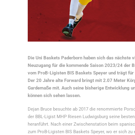
Die Uni Baskets Paderborn haben sich das nächste v
Neuzugang für die kommende Saison 2023/24 der Ba
vom ProB-Ligisten BIS Baskets Speyer und trägt für
Der 20 Jahre alte Forward bringt mit 2.07 Meter Kö
Gardemaße mit. Auch seine bisherige Entwicklung un
können sich sehen lassen.
Dejan Bruce besuchte ab 2017 die renommierte Porsch
der BBL-Ligist MHP Riesen Ludwigsburg seine besten
heranführt. Nach einer Zwischenstation beim spanisc
zum ProB-Ligisten BIS Baskets Speyer, wo er sich zu 