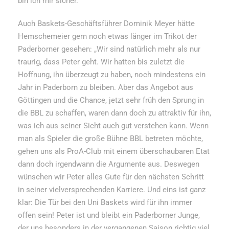
bin ich mir sicher.“
Auch Baskets-Geschäftsführer Dominik Meyer hätte
Hemschemeier gern noch etwas länger im Trikot der
Paderborner gesehen: „Wir sind natürlich mehr als nur
traurig, dass Peter geht. Wir hatten bis zuletzt die
Hoffnung, ihn überzeugt zu haben, noch mindestens ein
Jahr in Paderborn zu bleiben. Aber das Angebot aus
Göttingen und die Chance, jetzt sehr früh den Sprung in
die BBL zu schaffen, waren dann doch zu attraktiv für ihn,
was ich aus seiner Sicht auch gut verstehen kann. Wenn
man als Spieler die große Bühne BBL betreten möchte,
gehen uns als ProA-Club mit einem überschaubaren Etat
dann doch irgendwann die Argumente aus. Deswegen
wünschen wir Peter alles Gute für den nächsten Schritt
in seiner vielversprechenden Karriere. Und eins ist ganz
klar: Die Tür bei den Uni Baskets wird für ihn immer
offen sein! Peter ist und bleibt ein Paderborner Junge,
der uns besonders in der vergangenen Saison richtig viel