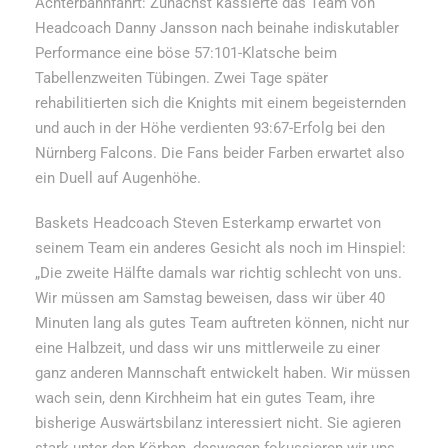
Achterbahnfahrt: Zunächst kassierte das Team von
Headcoach Danny Jansson nach beinahe indiskutabler
Performance eine böse 57:101-Klatsche beim
Tabellenzweiten Tübingen. Zwei Tage später
rehabilitierten sich die Knights mit einem begeisternden
und auch in der Höhe verdienten 93:67-Erfolg bei den
Nürnberg Falcons. Die Fans beider Farben erwartet also
ein Duell auf Augenhöhe.
Baskets Headcoach Steven Esterkamp erwartet von
seinem Team ein anderes Gesicht als noch im Hinspiel:
„Die zweite Hälfte damals war richtig schlecht von uns.
Wir müssen am Samstag beweisen, dass wir über 40
Minuten lang als gutes Team auftreten können, nicht nur
eine Halbzeit, und dass wir uns mittlerweile zu einer
ganz anderen Mannschaft entwickelt haben. Wir müssen
wach sein, denn Kirchheim hat ein gutes Team, ihre
bisherige Auswärtsbilanz interessiert nicht. Sie agieren
stark unter den Körben, deswegen fokussieren wir uns