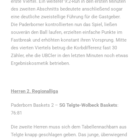
erste Viertel. Ein weiterer 9:2-Run in den ersten Minuten
des zweiten Abschnitts bedeutete anschließend sogar
eine deutliche zweistellige Führung für die Gastgeber.
Die Paderborner kontrollierten nun das Spiel, ließen
souverän den Ball laufen, erzielten einfache Punkte im
Fastbreak und erhöhten konstant ihren Vorsprung. Mitte
des vierten Viertels betrug die Korbdifferenz fast 30
Zähler, ehe die UBCler in den letzten Minuten noch etwas
Ergebniskosmetik betrieben.
Herren 2. Regionalliga
Paderborn Baskets 2 –
SG Telgte-Wolbeck Baskets
:
76:81
Die zweite Herren muss sich dem Tabellennachbarn aus
Telgte knapp geschlagen geben. Das junge, überwiegend