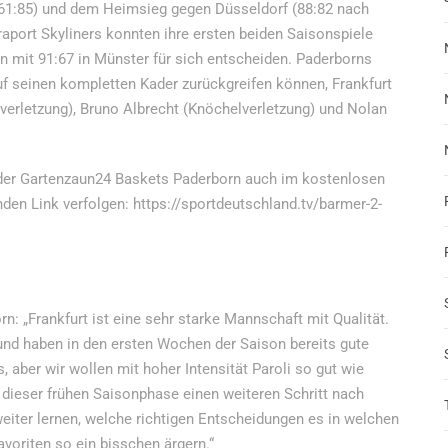
 (61:85) und dem Heimsieg gegen Düsseldorf (88:82 nach
raport Skyliners konnten ihre ersten beiden Saisonspiele
 mit 91:67 in Münster für sich entscheiden. Paderborns
f seinen kompletten Kader zurückgreifen können, Frankfurt
verletzung), Bruno Albrecht (Knöchelverletzung) und Nolan
e der Gartenzaun24 Baskets Paderborn auch im kostenlosen
en Link verfolgen: https://sportdeutschland.tv/barmer-2-
 „Frankfurt ist eine sehr starke Mannschaft mit Qualität.
und haben in den ersten Wochen der Saison bereits gute
, aber wir wollen mit hoher Intensität Paroli so gut wie
 dieser frühen Saisonphase einen weiteren Schritt nach
iter lernen, welche richtigen Entscheidungen es in welchen
avoriten so ein bisschen ärgern.“