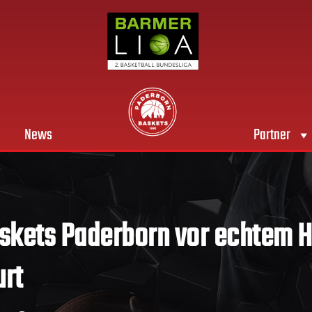
News
Partner
kets Paderborn vor echtem Hä
urt