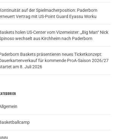
Kontinuität auf der Spielmacherposition: Paderborn
erneuert Vertrag mit US-Point Guard Eyassu Worku
Baskets holen US-Center vom Vizemeister: „Big Man“ Nick
Spinoso wechselt aus Kirchheim nach Paderborn
Paderborn Baskets präsentieren neues Ticketkonzept:
Dauerkartenverkauf für kommende ProA-Saison 2026/27
startet am 8. Juli 2026
KATEGORIEN
Allgemein
Basketballcamp
JBBL