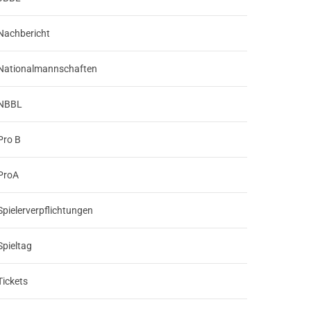
Nachbericht
Nationalmannschaften
NBBL
Pro B
ProA
Spielerverpflichtungen
Spieltag
Tickets