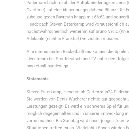
Paderborn blickt nach der Auftaktniederlage in Jena
Overtime) auf eine bisher ausgeglichene Bilanz. Die F
zuhause gegen Bayreuth knapp mit 66:63 und souverän
Headcoach Steven Esterkamp wird voraussichtlich au
höchstwahrscheinlich weiterhin auf Bruno Vrcic (Knie
Adekunle (nicht in Frankfurt) verzichten müssen.
Alle interessierten Basketballfans können die Spiel
Livestream bei Sportdeutschland TV unter dem folgend
basketball-bundesliga
Statements
Steven Esterkamp, Headcoach Gartenzaun24 Paderborn:
Sie werden von Denis Wucherer richtig gut gecoacht 
Leistungen gezeigt. Es wird ein schweres Spiel für uns
möglich dagegenhalten und in unserer Entwicklung in
vorne machen. Bis Sonntag wird unser junges Team we
Situationen treffen muss. Vielleicht können wir den F