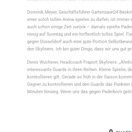
Dominik Meyer, Geschäftsführer Gartenzaun24 Baskets 
einer solch tollen Arena spielen zu dürfen, ist immer e
auch schon einige Zeit zurück – damals spielte Pader
riesig auf Sonntag und ein hoffentlich tolles Spiel. F
gegen Düsseldorf auch eine gute Portion Selbstbewuss
den Skyliners. Ich bin guter Dinge, dass wir uns gut 
Denis Wucherer, Headcoach Fraport Skyliners: „Ähnli
interessante Guards in ihren Reihen. Kleine Spieler, 
kontrollieren gilt. Gerade so früh in der Saison kommt
Gegner zu kontrollieren und den Guards das Punkten
Minuten hinweg. Wenn uns das gegen Paderborn geling